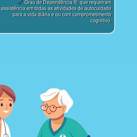
Grau de Dependência III: que requeiram
assistência em todas as atividades de autocuidado
para a vida diária e ou com comprometimento
cognitivo.