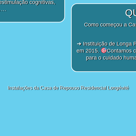
estimulação cognitivas,
 ……
Q
Como começou a Cas
➔ Instituição de Longa 
em 2015.
Contamos co
para o cuidado huma
Instalações da Casa de Repouso Residencial Longévité